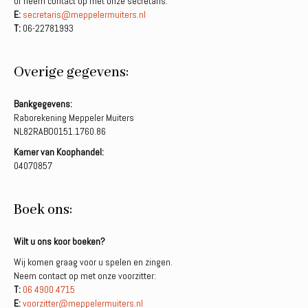
of neem contact op met onze secretaris:
E:
secretaris@meppelermuiters.nl
T:
06-22781993
Overige gegevens:
Bankgegevens:
Raborekening Meppeler Muiters
NL82RABO0151.1760.86
Kamer van Koophandel:
04070857
Boek ons:
Wilt u ons koor boeken?
Wij komen graag voor u spelen en zingen.
Neem contact op met onze voorzitter:
T:
06 4900 4715
E:
voorzitter@meppelermuiters.nl